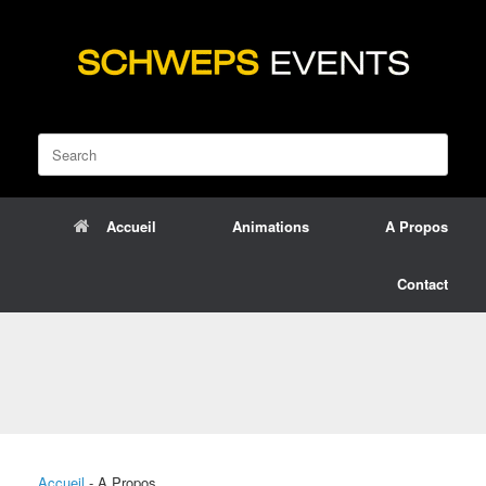
Skip
to
content
Search
for:
Accueil
Animations
A Propos
Contact
Accueil
-
A Propos